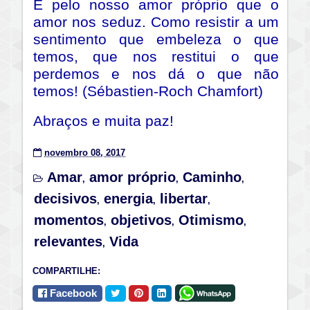
É pelo nosso amor próprio que o
amor nos seduz. Como resistir a um
sentimento que embeleza o que
temos, que nos restitui o que
perdemos e nos dá o que não
temos! (Sébastien-Roch Chamfort)
Abraços e muita paz!
novembro 08, 2017
Amar
amor próprio
Caminho
,
,
,
decisivos
energia
libertar
,
,
,
momentos
objetivos
Otimismo
,
,
,
relevantes
Vida
,
COMPARTILHE:
Facebook