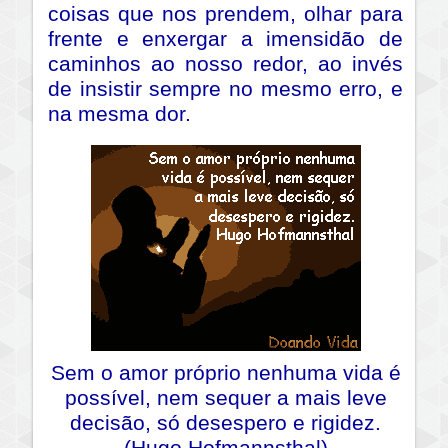
coisas que nos prendem, olhar para
frente e enxergar a imensidão de
caminhos ao nosso redor, ao invés
de insistir sempre no mesmo erro, e
na mesma dor.
Sem o amor próprio nenhuma vida é
possível, nem sequer a mais leve
decisão, só desespero e rigidez.