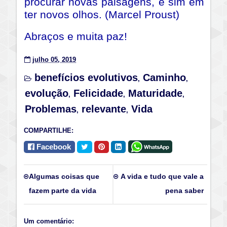
procurar novas paisagens, e sim em
ter novos olhos. (Marcel Proust)
Abraços e muita paz!
julho 05, 2019
benefícios evolutivos
Caminho
,
,
evolução
Felicidade
Maturidade
,
,
,
Problemas
relevante
Vida
,
,
COMPARTILHE:
Facebook
Algumas coisas que
A vida e tudo que vale a
fazem parte da vida
pena saber
Um comentário: