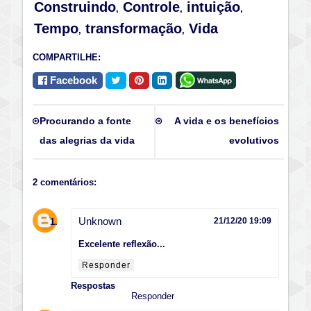
Construindo
Controle
intuição
,
,
,
Tempo
transformação
Vida
,
,
COMPARTILHE:
Facebook
Procurando a fonte
A vida e os benefícios
das alegrias da vida
evolutivos
2 comentários:
Unknown
21/12/20 19:09
Excelente reflexão...
Responder
Respostas
Responder