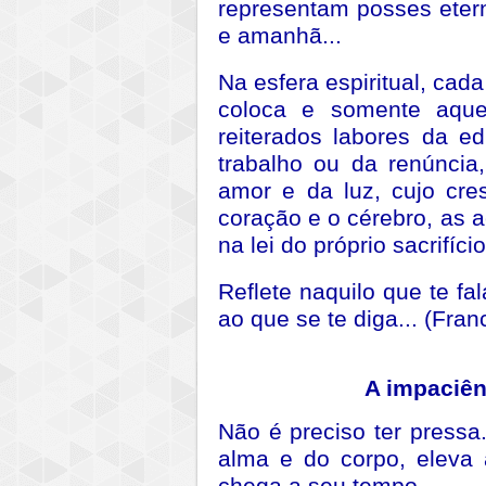
representam posses etern
e amanhã...
Na esfera espiritual, cad
coloca e somente aque
reiterados labores da e
trabalho ou da renúnci
amor e da luz, cujo cre
coração e o cérebro, as 
na lei do próprio sacrifíc
Reflete naquilo que te fa
ao que se te diga... (Fran
A impaciên
Não é preciso ter pressa
alma e do corpo, eleva 
chega a seu tempo.