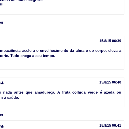
!!
er
15/8/15 06:39
 impaciência acelera o envelhecimento da alma e do corpo, eleva a
 morte. Tudo chega a seu tempo.
o
15/8/15 06:40
r nada antes que amadureça. A fruta colhida verde é azeda ou
m à saúde.
er
o
15/8/15 06:41