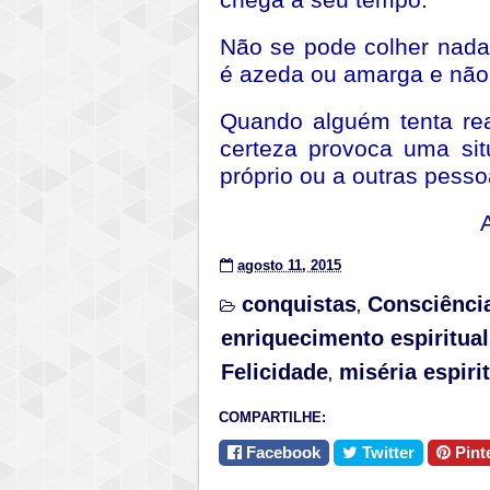
Não se pode colher nada
é azeda ou amarga e não
Quando alguém tenta rea
certeza provoca uma si
próprio ou a outras pess
agosto 11, 2015
conquistas
Consciênci
,
enriquecimento espiritual
Felicidade
miséria espiri
,
COMPARTILHE:
Facebook
Twitter
Pint