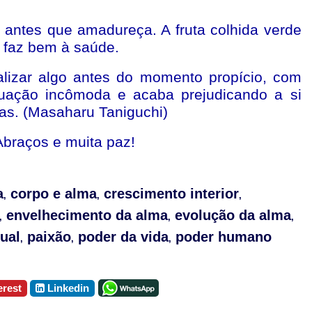
 antes que amadureça. A fruta colhida verde
 faz bem à saúde.
lizar algo antes do momento propício, com
tuação incômoda e acaba prejudicando a si
oas. (Masaharu Taniguchi)
Abraços e muita paz!
a
corpo e alma
crescimento interior
,
,
,
envelhecimento da alma
evolução da alma
,
,
,
tual
paixão
poder da vida
poder humano
,
,
,
erest
Linkedin