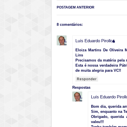
POSTAGEM ANTERIOR
8 comentários:
Luís Eduardo Pirollo
Eloiza Martins De Oliveira 
Lins
Precisamos da matéria pela n
Esta é nossa verdadeira Pátr
de muita alegria para VC!!
Responder
Respostas
Luís Eduardo Piroll
Bom dia, querida ami
Sim, enquanto na T
Obrigado, querida 
valeu!!!
Tenha também momen