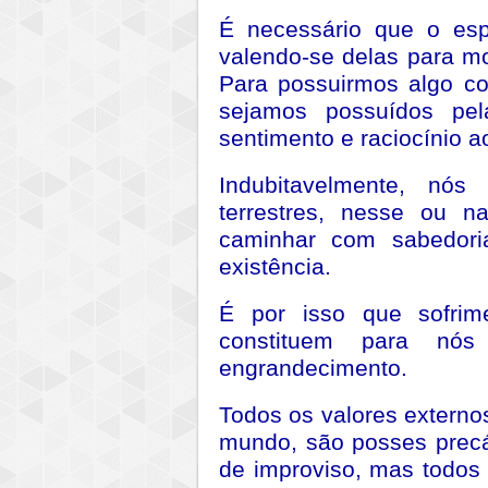
É necessário que o espí
valendo-se delas para mo
Para possuirmos algo co
sejamos possuídos pel
sentimento e raciocínio a
Indubitavelmente, nós
terrestres, nesse ou n
caminhar com sabedori
existência.
É por isso que sofrime
constituem para nós
engrandecimento.
Todos os valores externo
mundo, são posses precá
de improviso, mas todos