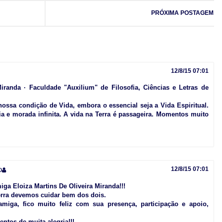
PRÓXIMA POSTAGEM
12/8/15 07:01
Miranda · Faculdade "Auxilium" de Filosofia, Ciências e Letras de
ossa condição de Vida, embora o essencial seja a Vida Espiritual.
ia e morada infinita. A vida na Terra é passageira. Momentos muito
o
12/8/15 07:01
ga Eloiza Martins De Oliveira Miranda!!!
erra devemos cuidar bem dos dois.
amiga, fico muito feliz com sua presença, participação e apoio,
tos de muita alegria!!!