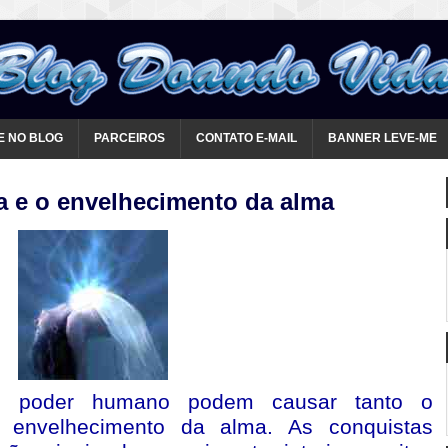
E NO BLOG
PARCEIROS
CONTATO E-MAIL
BANNER LEVE-ME
a e o envelhecimento da alma
 poder humano podem causar tanto o
 envelhecimento da alma. As conquistas