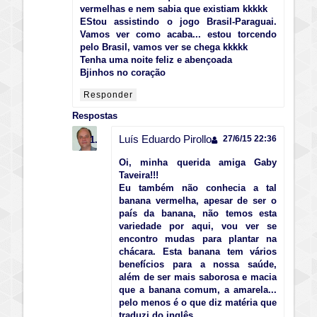
vermelhas e nem sabia que existiam kkkkk
EStou assistindo o jogo Brasil-Paraguai.
Vamos ver como acaba... estou torcendo
pelo Brasil, vamos ver se chega kkkkk
Tenha uma noite feliz e abençoada
Bjinhos no coração
Responder
Respostas
Luís Eduardo Pirollo
27/6/15 22:36
Oi, minha querida amiga Gaby
Taveira!!!
Eu também não conhecia a tal
banana vermelha, apesar de ser o
país da banana, não temos esta
variedade por aqui, vou ver se
encontro mudas para plantar na
chácara. Esta banana tem vários
benefícios para a nossa saúde,
além de ser mais saborosa e macia
que a banana comum, a amarela...
pelo menos é o que diz matéria que
traduzi do inglês.