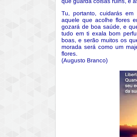
que guarda coisas ruins, e a
Tu, portanto, cuidarás em
aquele que acolhe flores 
gozará de boa saúde, e que
tudo em ti exala bom perf
boas, e serão muitos os que
morada será como um majes
flores.
(Augusto Branco)