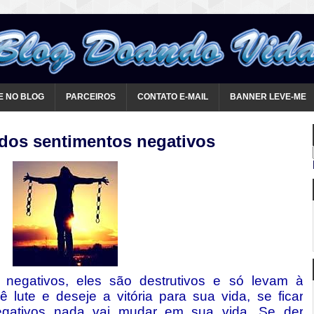
E NO BLOG
PARCEIROS
CONTATO E-MAIL
BANNER LEVE-ME
 dos sentimentos negativos
s negativos, eles são destrutivos e só levam à
 lute e deseje a vitória para sua vida, se ficar
egativos nada vai mudar em sua vida. Se der