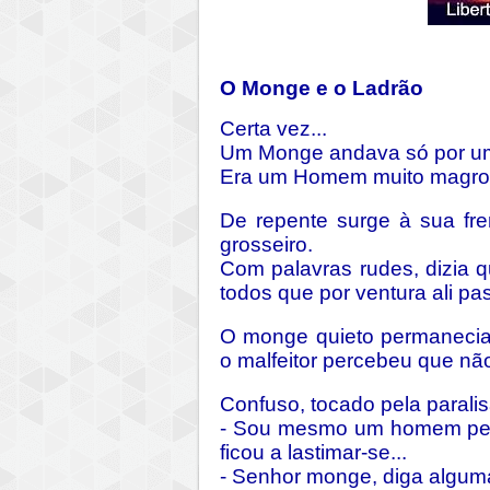
O Monge e o Ladrão
Certa vez...
Um Monge andava só por um
Era um Homem muito magro,
De repente surge à sua fr
grosseiro.
Com palavras rudes, dizia q
todos que por ventura ali p
O monge quieto permanecia 
o malfeitor percebeu que não
Confuso, tocado pela parali
- Sou mesmo um homem pecad
ficou a lastimar-se...
- Senhor monge, diga algum