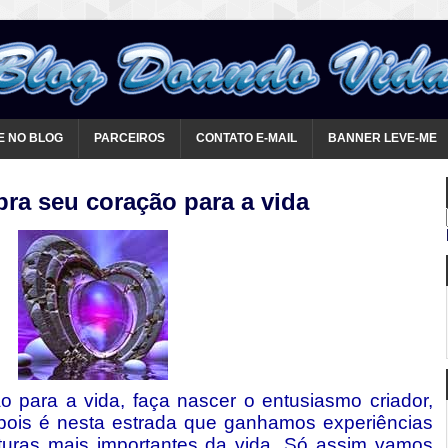
E NO BLOG
PARCEIROS
CONTATO E-MAIL
BANNER LEVE-ME
abra seu coração para a vida
o para a vida, faça nascer o entusiasmo criador,
pois é nesta estrada que ganhamos experiências
turas mais importantes da vida. Só assim vamos