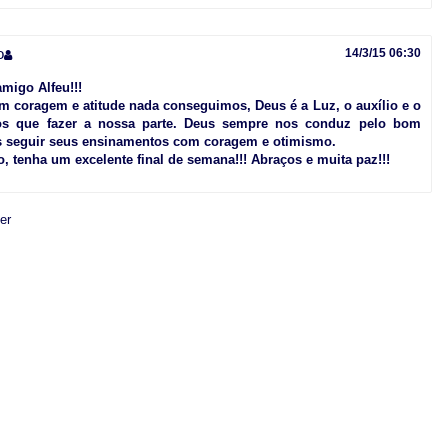
o
14/3/15 06:30
migo Alfeu!!!
m coragem e atitude nada conseguimos, Deus é a Luz, o auxílio e o
s que fazer a nossa parte. Deus sempre nos conduz pelo bom
s seguir seus ensinamentos com coragem e otimismo.
, tenha um excelente final de semana!!! Abraços e muita paz!!!
er