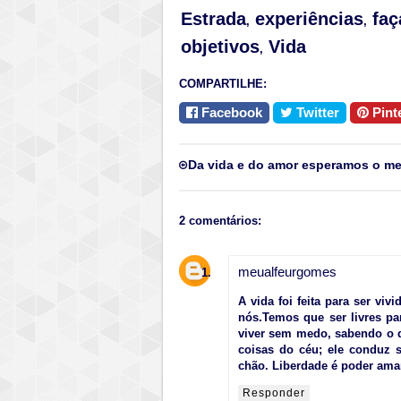
Estrada
experiências
faç
,
,
objetivos
Vida
,
COMPARTILHE:
Facebook
Twitter
Pint
Da vida e do amor esperamos o me
2 comentários:
meualfeurgomes
A vida foi feita para ser v
nós.Temos que ser livres pa
viver sem medo, sabendo o q
coisas do céu; ele conduz
chão. Liberdade é poder ama
Responder