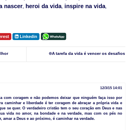
a nascer
heroi da vida
inspire na vida
,
,
,
erest
Linkedin
lhor
A tarefa da vida é vencer os desafios
12/3/15 14:01
ivida com coragem e não podemos deixar que ninguém faça isso por
ra caminhar e liberdade é ter coragem de abraçar a própria vida e
ue se quer. O verdadeiro cristão tem o seu coração em Deus e nas
 sua vida no amor, na bondade e na verdade, mas com os pés no
r, amar a Deus e ao próximo, é caminhar na verdade.