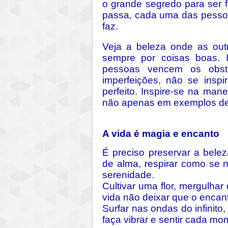
o grande segredo para ser f
passa, cada uma das pesso
faz.
Veja a beleza onde as out
sempre por coisas boas. 
pessoas vencem os obst
imperfeições, não se insp
perfeito. Inspire-se na ma
não apenas em exemplos de
A vida é magia e encanto
É preciso preservar a bele
de alma, respirar como se 
serenidade.
Cultivar uma flor, mergulha
vida não deixar que o encan
Surfar nas ondas do infinit
faça vibrar e sentir cada mo