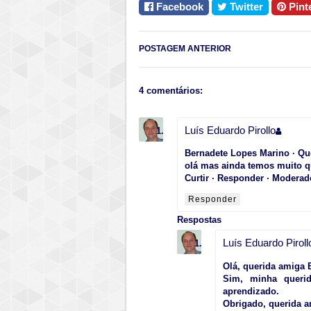
Facebook
Twitter
Pint
POSTAGEM ANTERIOR
4 comentários:
Luís Eduardo Pirollo
Bernadete Lopes Marino · Q
olá mas ainda temos muito 
Curtir · Responder · Moderado
Responder
Respostas
Luís Eduardo Piroll
Olá, querida amiga 
Sim, minha queri
aprendizado.
Obrigado, querida am