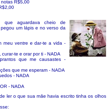
s notas R$5,00
 R$2,00
 que aguardava cheio de
a pegou um lápis e no verso da
 meu ventre e dar-te a vida -
 curar-te e orar por ti - NADA
prantos que me causastes -
ações que me esperam - NADA
quedos - NADA
OR - NADA
e ler o que sua mãe havia escrito tinha os olhos
sse: