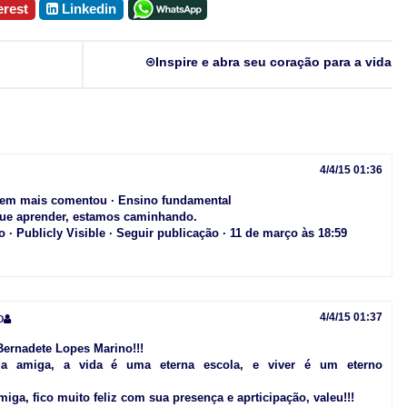
erest
Linkedin
Inspire e abra seu coração para a vida
4/4/15 01:36
uem mais comentou · Ensino fundamental
que aprender, estamos caminhando.
 · Publicly Visible · Seguir publicação · 11 de março às 18:59
o
4/4/15 01:37
Bernadete Lopes Marino!!!
da amiga, a vida é uma eterna escola, e viver é um eterno
iga, fico muito feliz com sua presença e aprticipação, valeu!!!