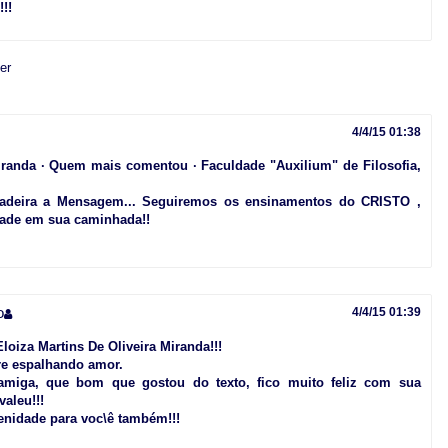
!!
er
4/4/15 01:38
Miranda · Quem mais comentou · Faculdade "Auxilium" de Filosofia,
erdadeira a Mensagem... Seguiremos os ensinamentos do CRISTO ,
dade em sua caminhada!!
o
4/4/15 01:39
loiza Martins De Oliveira Miranda!!!
e espalhando amor.
amiga, que bom que gostou do texto, fico muito feliz com sua
valeu!!!
enidade para voc\ê também!!!