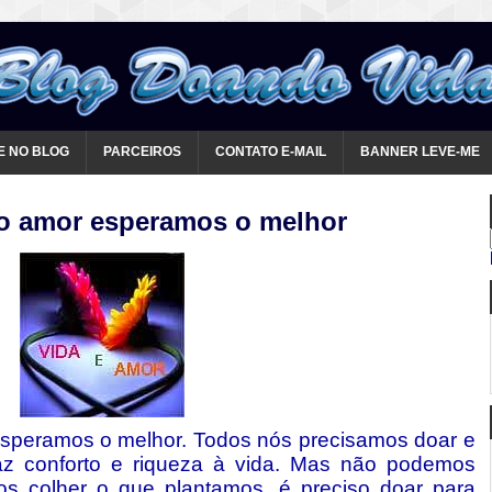
E NO BLOG
PARCEIROS
CONTATO E-MAIL
BANNER LEVE-ME
do amor esperamos o melhor
speramos o melhor. Todos nós precisamos doar e
raz conforto e riqueza à vida. Mas não podemos
 colher o que plantamos, é preciso doar para