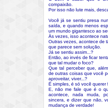
compaixão.
Por isso não lute mais, desc
Você já se sentiu presa nu
saída, e quando menos espe
um mundo gigantesco ao se
Às vezes, isso acontece nat
Outras vezes, acontece de 
que parece sem solução.
Já se sentiu assim...?
Então, ao invés de ficar tent
que tal mudar o foco?
Que tal perceber que, além
de outras coisas que você p
aproveitar, viver...?
É simples, é só você querer f
E, não me fale que é o q
acontece, nada muda, p
sincera, e dizer que não, 
mudança de verdade!