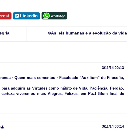
erest
Linkedin
egria
As leis humanas e a evolução da vida
3/11/14 00:13
Miranda · Quem mais comentou · Faculdade "Auxilium" de Filosofia,
para adquirir as Virtudes como hábito de Vida, Paciência, Perdão,
m certeza viveremos mais Alegres, Felizes, em Paz! !Bom final de
o
3/11/14 00:14