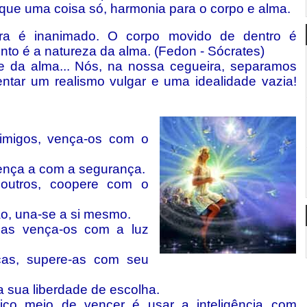
que uma coisa só, harmonia para o corpo e alma.
ra é inanimado. O corpo movido de dentro é
to é a natureza da alma. (Fedon - Sócrates)
e da alma... Nós, na nossa cegueira, separamos
entar um realismo vulgar e uma idealidade vazia!
imigos, vença-os com o
vença a com a segurança.
outros, coopere com o
o, una-se a si mesmo.
mas vença-os com a luz
cas, supere-as com seu
a sua liberdade de escolha.
co meio de vencer é usar a inteligência com