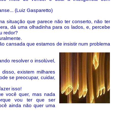
anse... (Luiz Gasparetto)
ma situação que parece não ter conserto, não ter
ra, dá uma olhadinha para os lados, e, percebe
u redor?
uralmente.
tão cansada que estamos de insistir num problema
ando resolver o insolúvel,
 disso, existem milhares
ode se preocupar, cuidar,
azer isso!
ue você quer, mas nada
orque vou ter que ser
você ainda não quer uma