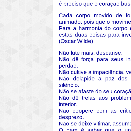
é preciso que o coração bus
Cada corpo movido de fo
animado, pois que o movimen
Para a harmonia do corpo 
estas duas coisas para inv
(Oscar Wilde)
Não lute mais, descanse.
Não dê força para seus in
perdão.
Não cultive a impaciência, 
Não delapide a paz dos 
silêncio.
Não se afaste do seu coraçã
Não dê trelas aos proble
interior.
Não coopere com as críti
desprezo.
Não se deixe vitimar, assum
O bem é saber que o úni