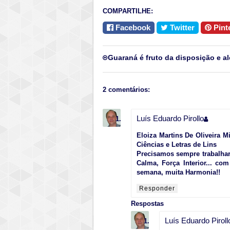
COMPARTILHE:
Facebook
Twitter
Pint
Guaraná é fruto da disposição e al
2 comentários:
Luís Eduardo Pirollo
Eloiza Martins De Oliveira 
Ciências e Letras de Lins
Precisamos sempre trabalhar 
Calma, Força Interior... co
semana, muita Harmonia!!
Responder
Respostas
Luís Eduardo Piroll