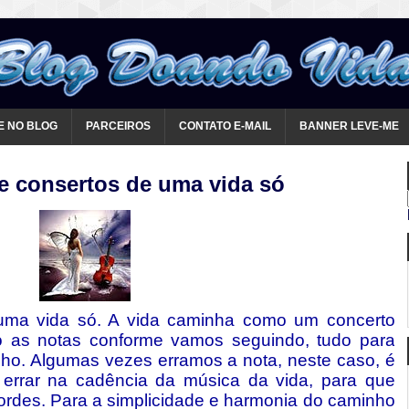
E NO BLOG
PARCEIROS
CONTATO E-MAIL
BANNER LEVE-ME
e consertos de uma vida só
uma vida só. A vida caminha como um concerto
 as notas conforme vamos seguindo, tudo para
ho. Algumas vezes erramos a nota, neste caso, é
 errar na cadência da música da vida, para que
ordes. Para a simplicidade e harmonia do caminho