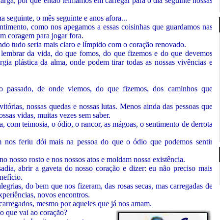
carga, por que então teimamos em carregar para o dia seguinte nossas
 seguinte, o mês seguinte e anos afora...
entimento, como nos apegamos a essas coisinhas que guardamos nas
em coragem para jogar fora.
ndo tudo seria mais claro e límpido com o coração renovado.
s lembrar da vida, do que fomos, do que fizemos e do que devemos
rgia plástica da alma, onde podem tirar todas as nossas vivências e
 passado, de onde viemos, do que fizemos, dos caminhos que
tórias, nossas quedas e nossas lutas. Menos ainda das pessoas que
ssas vidas, muitas vezes sem saber.
, com teimosia, o ódio, o rancor, as mágoas, o sentimento de derrota
 nos feriu dói mais na pessoa do que o ódio que podemos sentir
o nosso rosto e nos nossos atos e moldam nossa existência.
dia, abrir a gaveta do nosso coração e dizer: eu não preciso mais
nefício.
legrias, do bem que nos fizeram, das rosas secas, mas carregadas de
xperiências, novos encontros.
r carregados, mesmo por aqueles que já nos amam.
 o que vai ao coração?