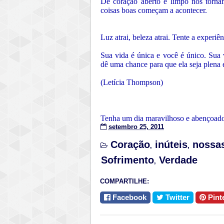
De coração aberto e limpo nos tornam
coisas boas começam a acontecer.
Luz atrai, beleza atrai. Tente a experiên
Sua vida é única e você é único. Sua 
dê uma chance para que ela seja plena e
(Letícia Thompson)
Tenha um dia maravilhoso e abençoado
setembro 25, 2011
Coração
inúteis
nossa
,
,
Sofrimento
Verdade
,
COMPARTILHE:
Facebook
Twitter
Pint