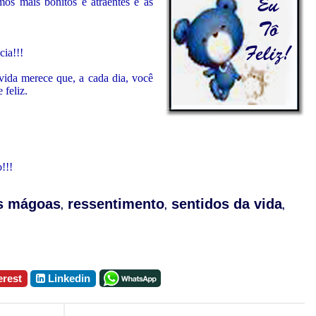
os mais bonitos e atraentes e as
cia!!!
vida merece que, a cada dia, você
 feliz.
!!!
s mágoas
ressentimento
sentidos da vida
,
,
,
erest
Linkedin