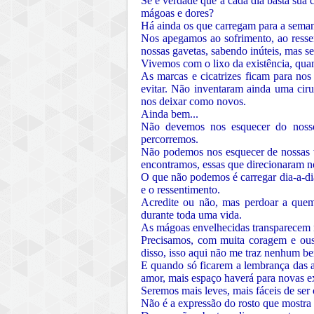
Se é verdade que a cada dia basta sua 
mágoas e dores?
Há ainda os que carregam para a semana
Nos apegamos ao sofrimento, ao ress
nossas gavetas, sabendo inúteis, mas s
Vivemos com o lixo da existência, qua
As marcas e cicatrizes ficam para no
evitar. Não inventaram ainda uma ciru
nos deixar como novos.
Ainda bem...
Não devemos nos esquecer do nosso
percorremos.
Não podemos nos esquecer de nossas vi
encontramos, essas que direcionaram no
O que não podemos é carregar dia-a-dia
e o ressentimento.
Acredite ou não, mas perdoar a quem
durante toda uma vida.
As mágoas envelhecidas transparecem n
Precisamos, com muita coragem e ousa
disso, isso aqui não me traz nenhum be
E quando só ficarem a lembrança das a
amor, mais espaço haverá para novas e
Seremos mais leves, mais fáceis de se
Não é a expressão do rosto que mostra