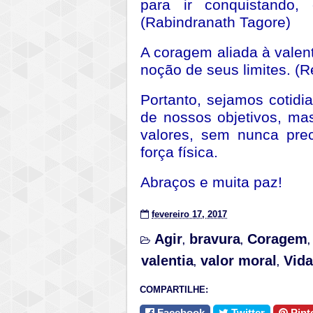
para ir conquistando, 
(Rabindranath Tagore)
A coragem aliada à valen
noção de seus limites. (R
Portanto, sejamos cotidi
de nossos objetivos, m
valores, sem nunca prec
força física.
Abraços e muita paz!
fevereiro 17, 2017
Agir
bravura
Coragem
,
,
,
valentia
valor moral
Vida
,
,
COMPARTILHE:
Facebook
Twitter
Pint