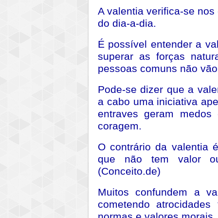
A valentia verifica-se n
do dia-a-dia.
É possível entender a v
superar as forças natur
pessoas comuns não vão e
Pode-se dizer que a vale
a cabo uma iniciativa ape
entraves geram medos 
coragem.
O contrário da valentia 
que não tem valor ou 
(Conceito.de)
Muitos confundem a va
cometendo atrocidades 
normas e valores morais.