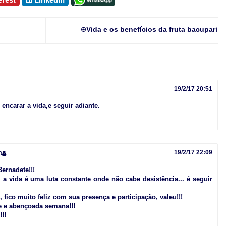
Vida e os benefícios da fruta bacupari
19/2/17 20:51
 encarar a vida,e seguir adiante.
o
19/2/17 22:09
ernadete!!!
 a vida é uma luta constante onde não cabe desistência... é seguir
 fico muito feliz com sua presença e participação, valeu!!!
e e abençoada semana!!!
!!