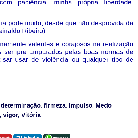
com paciência, minha própria liberdade.
tia pode muito, desde que não desprovida da
einaldo Ribeiro)
anamente valentes e corajosos na realização
as sempre amparados pelas boas normas de
isar usar de violência ou qualquer tipo de
determinação
firmeza
impulso
Medo
,
,
,
,
vigor
Vitória
,
,
erest
Linkedin