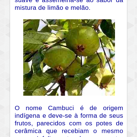
suave e assemelha-se ao sabor da
mistura de limão e melão.
O nome Cambuci é de origem
indígena e deve-se à forma de seus
frutos, parecidos com os potes de
cerâmica que recebiam o mesmo