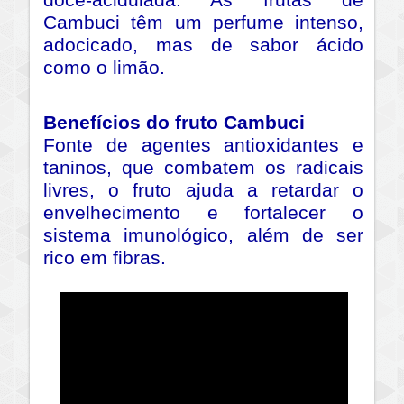
doce-acidulada. As frutas de
Cambuci têm um perfume intenso,
adocicado, mas de sabor ácido
como o limão.
Benefícios do fruto Cambuci
Fonte de agentes antioxidantes e
taninos, que combatem os radicais
livres, o fruto ajuda a retardar o
envelhecimento e fortalecer o
sistema imunológico, além de ser
rico em fibras.