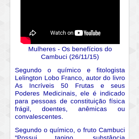
Mulheres - Os benefícios do
Cambuci (26/11/15)
Segundo o químico e fitologista
Lelington Lobo Franco, autor do livro
As Incríveis 50 Frutas e seus
Poderes Medicinais, ele é indicado
para pessoas de constituição física
frágil, doentes, anêmicas ou
convalescentes.
Segundo o químico, o fruto Cambuci
"Possui tanino, substância