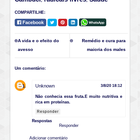
,
,
COMPARTILHE:
Facebook
A vida e o efeito do
Remédio e cura para
avesso
maioria dos males
Um comentário:
Unknown
3/8/20 18:12
Não conhecia essa fruta.E muito nutritiva e
rica em proteínas.
Responder
Respostas
Responder
Adicionar comentário