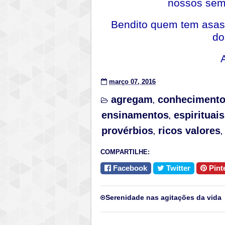
nossos seme
Bendito quem tem asas
do
março 07, 2016
agregam
conheciment
,
ensinamentos
espirituais
,
provérbios
ricos valores
,
,
COMPARTILHE:
Facebook
Twitter
Pint
Serenidade nas agitações da vida