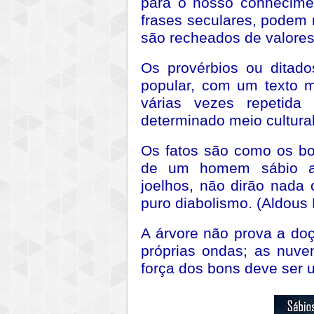
para o nosso conhecimen
frases seculares, podem 
são recheados de valores 
Os provérbios ou ditado
popular, com um texto 
várias vezes repeti
determinado meio cultural
Os fatos são como os bo
de um homem sábio art
joelhos, não dirão nada
puro diabolismo. (Aldous
A árvore não prova a doç
próprias ondas; as nuv
força dos bons deve ser 