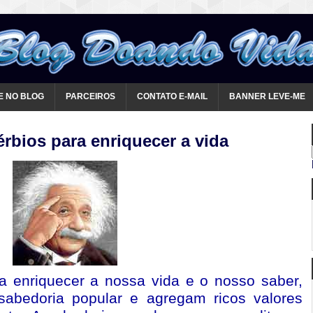
E NO BLOG
PARCEIROS
CONTATO E-MAIL
BANNER LEVE-ME
rbios para enriquecer a vida
ra enriquecer a nossa vida e o nosso saber,
sabedoria popular e agregam ricos valores