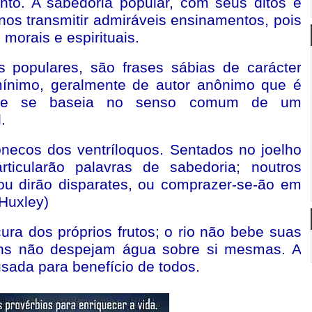
to. A sabedoria popular, com seus ditos e
nos transmitir admiráveis ensinamentos, pois
morais e espirituais.
s populares, são frases sábias de carácter
mínimo, geralmente de autor anônimo que é
da e se baseia no senso comum de um
.
necos dos ventríloquos. Sentados no joelho
icularão palavras de sabedoria; noutros
 ou dirão disparates, ou comprazer-se-ão em
 Huxley)
ura dos próprios frutos; o rio não bebe suas
ens não despejam água sobre si mesmas. A
usada para benefício de todos.