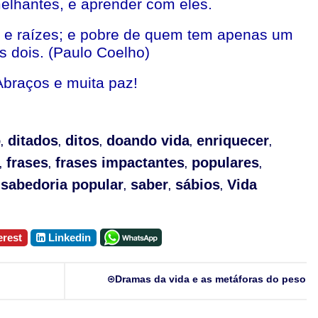
lhantes, e aprender com eles.
 e raízes; e pobre de quem tem apenas um
s dois. (Paulo Coelho)
Abraços e muita paz!
o
ditados
ditos
doando vida
enriquecer
,
,
,
,
,
frases
frases impactantes
populares
,
,
,
,
sabedoria popular
saber
sábios
Vida
,
,
,
erest
Linkedin
Dramas da vida e as metáforas do peso