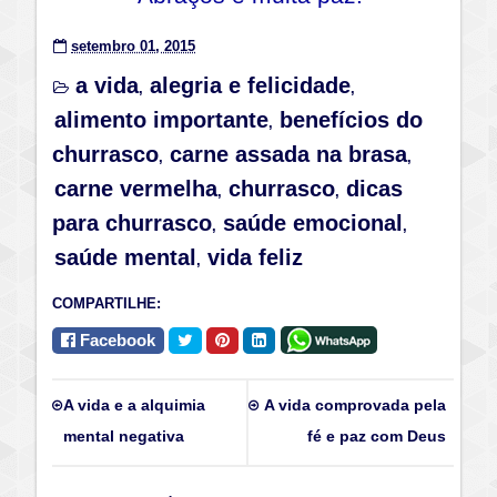
setembro 01, 2015
a vida
alegria e felicidade
,
,
alimento importante
benefícios do
,
churrasco
carne assada na brasa
,
,
carne vermelha
churrasco
dicas
,
,
para churrasco
saúde emocional
,
,
saúde mental
vida feliz
,
COMPARTILHE:
Facebook
A vida e a alquimia
A vida comprovada pela
mental negativa
fé e paz com Deus