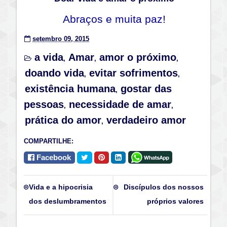
Abraços e muita paz!
setembro 09, 2015
a vida
Amar
amor o próximo
,
,
,
doando vida
evitar sofrimentos
,
,
existência humana
gostar das
,
pessoas
necessidade de amar
,
,
prática do amor
verdadeiro amor
,
COMPARTILHE:
Facebook
Vida e a hipocrisia
Discípulos dos nossos
dos deslumbramentos
próprios valores