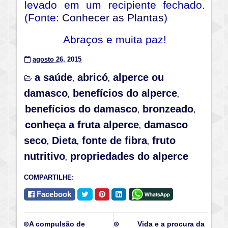
levado em um recipiente fechado.
(Fonte:
Conhecer as Plantas
)
Abraços e muita paz!
agosto 26, 2015
a saúde
abricó
alperce ou
,
,
damasco
benefícios do alperce
,
,
benefícios do damasco
bronzeado
,
,
conheça a fruta alperce
damasco
,
seco
Dieta
fonte de fibra
fruto
,
,
,
nutritivo
propriedades do alperce
,
COMPARTILHE:
Facebook
A compulsão de
Vida e a procura da