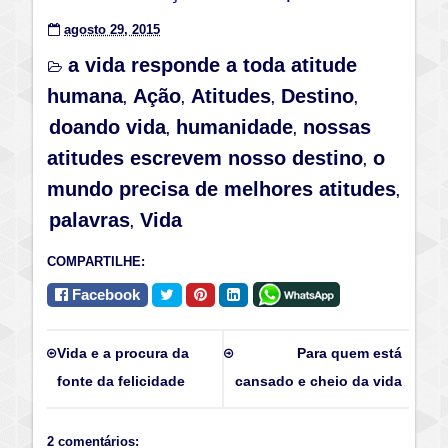
agosto 29, 2015
a vida responde a toda atitude
humana
Ação
Atitudes
Destino
,
,
,
,
doando vida
humanidade
nossas
,
,
atitudes escrevem nosso destino
o
,
mundo precisa de melhores atitudes
,
palavras
Vida
,
COMPARTILHE:
Facebook
Vida e a procura da
Para quem está
fonte da felicidade
cansado e cheio da vida
2 comentários: