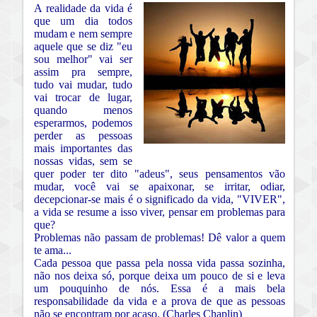
A realidade da vida é
que um dia todos
mudam e nem sempre
aquele que se diz "eu
sou melhor" vai ser
assim pra sempre,
tudo vai mudar, tudo
vai trocar de lugar,
quando menos
esperarmos, podemos
perder as pessoas
mais importantes das
nossas vidas, sem se
quer poder ter dito "adeus", seus pensamentos vão
mudar, você vai se apaixonar, se irritar, odiar,
decepcionar-se mais é o significado da vida, "VIVER",
a vida se resume a isso viver, pensar em problemas para
que?
Problemas não passam de problemas! Dê valor a quem
te ama...
Cada pessoa que passa pela nossa vida passa sozinha,
não nos deixa só, porque deixa um pouco de si e leva
um pouquinho de nós. Essa é a mais bela
responsabilidade da vida e a prova de que as pessoas
não se encontram por acaso. (Charles Chaplin)