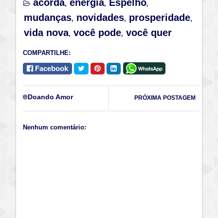
acorda
energia
Espelho
,
,
,
mudanças
novidades
prosperidade
,
,
,
vida nova
você pode
você quer
,
,
COMPARTILHE:
Facebook
Doando Amor
PRÓXIMA POSTAGEM
Nenhum comentário: