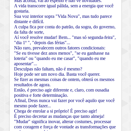
Mas acorda, vai ao espelho e não vê novidades.
A vida transcorre igual pálida, sem a energia que você
gostaria.
Sua voz interior sopra "Vida Nova", mas tudo parece
distante e difícil.
A culpa fica por conta do patrão, da sogra, do governo,
da falta de sorte,
Aí você resolve mudar! Bem... "mas só segunda-feira",
"dia 1º ", "depois das férias"...
Não raro, prevalecem outros fatores condicionais:
"Se eu tivesse dez anos menos", "se eu ganhasse na
loteria" ou "quando eu me casar", "quando eu me
aposentar"...
Desculpas não faltam, não é mesmo?
Hoje pode ser um novo dia. Basta você querer.
Se fizer as mesmas coisas de ontem, obterá os mesmos
resultados de agora.
Então, é preciso agir diferente e, claro, com ousadia
positiva e forte determinação.
Afinal, Deus nunca vai fazer por você aquilo que você
mesmo pode fazer...
Chega de enrolar a si próprio! É preciso agir!
É preciso decretar as mudanças que tanto almeja!
"Mudar" significa inovar, alterar costumes, processar
com coragem e força de vontade as transformações que