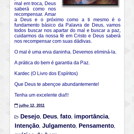
mal em troca, Deus
saberá como nos
recompensar. Amar
a Deus e o próximo como a ti mesmo é o
fundamento básico da Palavra de Deus, vamos
todos buscar nos apartar do mal e buscar a paz,
cuidarmos da nossa fé em Cristo e Deus saberá
nos recompensar com suas dádivas.
O mal é uma erva daninha. Devemos eliminá-la.
A prática do bem é garantia da Paz.
Kardec (O Livro dos Espíritos)
Que Deus te abençoe abundantemente!
Tenha um excelente dia!!
!
julho 12, 2011
Desejo
Deus
fato
importância
,
,
,
,
Intenção
Julgamento
Pensamento
,
,
,