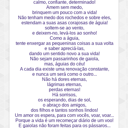
calmo, confiante, determinado!
Amem sem medo,
brinquem um pouco com a vida!
Não tenham medo dos rochedos e sobre eles,
estendam a suas asas corajosas de águia!
soltem-se ao vento,
e deixem-no, levá-los ao sonho!
Como a águia,
tente enxergar as pequeninas coisas a sua volta
e saber apreciá-las,
dando um sentido novo a sua vida!
Não sejam passarinhos de gaiola,
mas, águias do céu!
A cada dia existe uma renovação constante,
e nunca um será como o outro...
Não há dores eternas,
lágrimas eternas,
perdas eternas!
Há sorrisos,
os esperando, dias de sol,
o abraço dos amigos,
dos filhos e tantos sonhos lindos!
Um amor os espera, para com vocês, voar, voar...
Porque a vida é um recomeçar diário de um voo!
E gaiolas não foram feitas para os pássaros...