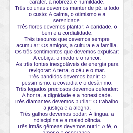
caráter, a nobreza e humildade.
Três colunas devemos manter de pé, a todo
o custo: A calma, o otimismo e a
serenidade.
Três flores devemos plantar: A caridade, o
bem e a cordialidade.
Três tesouros que devemos sempre
acumular: Os amigos, a cultura e a família.
Os três sentimentos que devemos expulsar:
A cobiça, o medo e o rancor.
As três fontes inesgotáveis de energia para
revigorar: A terra, o céu e o mar.
Três bandidos devemos banir: O
pessimismo, a covardia e o desânimo.
Três legados preciosos devemos defender:
A honra, a dignidade e a honestidade.
Três diamantes devemos burilar: O trabalho,
a justiça e a alegria.
Três galhos devemos podar: A língua, a
indisciplina e a maledicência.
Três irmãs gêmeas devemos nutrir: A fé, o
amor e a esperança.