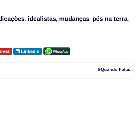
dicações
idealistas
mudanças
pés na terra
,
,
,
,
erest
Linkedin
Quando Falar...