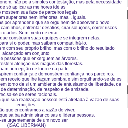
ionem, não pela simples contestação, mas pela necessidade
 de só aplicar as melhores idéias.
mostrem sua face de parceiros legais.
 superiores nem inferiores, mas... iguais.
s por aprender e que se orgulhem de absorver o novo.
aminhos, enfrentar desafios, criar soluções, correr riscos
lculados. Sem medo de errar.
que construam suas equipes e se integrem nelas.
ra si o poder, mas saibam compartilhá-lo.
 com seu próprio brilho, mas com o brilho do resultado
alcançado em conjunto.
de pessoas que enxerguem as árvores.
estem atenção nas magias das florestas.
ham percepção de todo e da parte.
spirem confiança e demonstrem confiança nos parceiros.
sem receio que lhe façam sombra e sim orgulhando-se deles.
em torno de si um ambiente de entusiasmo de liberdade, de
 de determinação, de respeito e de amizade.
recisa-se de seres racionais.
que sua realização pessoal está atrelada à vazão de suas
emoções.
o que encontramos a razão de viver.
que saiba administrar coisas e liderar pessoas.
-se urgentemente de um novo ser.
(ISAC LIBERMAN)