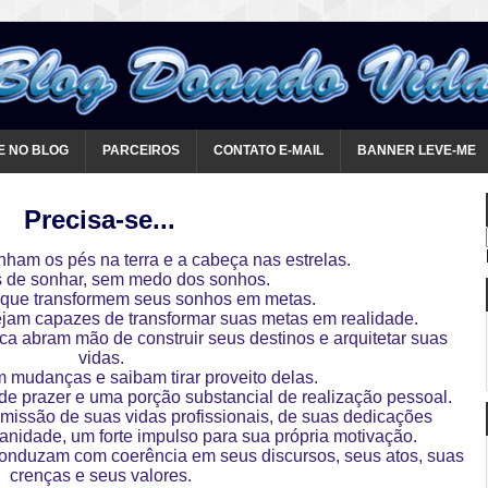
E NO BLOG
PARCEIROS
CONTATO E-MAIL
BANNER LEVE-ME
Precisa-se...
ham os pés na terra e a cabeça nas estrelas.
 de sonhar, sem medo dos sonhos.
s que transformem seus sonhos em metas.
ejam capazes de transformar suas metas em realidade.
 abram mão de construir seus destinos e arquitetar suas
vidas.
mudanças e saibam tirar proveito delas.
de prazer e uma porção substancial de realização pessoal.
missão de suas vidas profissionais, de suas dedicações
nidade, um forte impulso para sua própria motivação.
onduzam com coerência em seus discursos, seus atos, suas
crenças e seus valores.