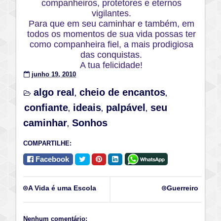
companheiros, protetores e eternos
vigilantes.
Para que em seu caminhar e também, em
todos os momentos de sua vida possas ter
como companheira fiel, a mais prodigiosa
das conquistas.
A tua felicidade!
junho 19, 2010
algo real
cheio de encantos
,
,
confiante
ideais
palpável
seu
,
,
,
caminhar
Sonhos
,
COMPARTILHE:
Facebook
A Vida é uma Escola
Guerreiro
Nenhum comentário: