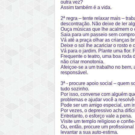
outra vez?
Assim também é a vida.
2ª regra – tente relaxar mais – tr
descontração. Não deixe de ler algo
Ouça músicas que lhe acalmem o 
Saia para um passeio sem compromi
Vá até a praça olhar as crianças br
Deixe o sol lhe acariciar o rosto e
Vá para o jardim. Plante uma flor. 
Frequente o teatro, uma boa roda d
não criar monotonia.
Afeiçoe-se a um trabalho no bem, au
responsável.
3ª - procure apoio social – quem so
tudo sozinho.
Por isso, converse com alguém que
problemas e ajudar você a resolvê-
Pode ser um amigo especial, um ir
Por vezes, o depressivo acha difíc
Entretanto, o esforço vale a pena.
Visite um templo religioso e confie
Ou, então, procure um profissional
levantar a sua auto-estima.