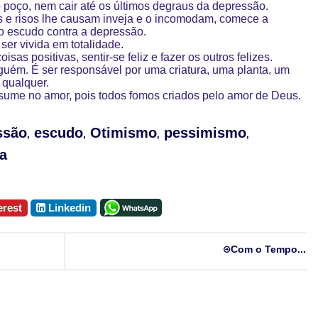
 poço, nem cair até os últimos degraus da depressão.
zes e risos lhe causam inveja e o incomodam, comece a
do escudo contra a depressão.
ser vivida em totalidade.
isas positivas, sentir-se feliz e fazer os outros felizes.
lguém. É ser responsável por uma criatura, uma planta, um
 qualquer.
resume no amor, pois todos fomos criados pelo amor de Deus.
ssão
escudo
Otimismo
pessimismo
,
,
,
,
a
erest
Linkedin
Com o Tempo...