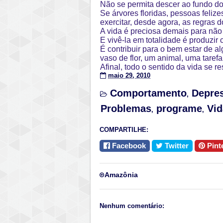
Não se permita descer ao fundo do
Se árvores floridas, pessoas feli
exercitar, desde agora, as regras 
A vida é preciosa demais para não 
E vivê-la em totalidade é produzir co
É contribuir para o bem estar de a
vaso de flor, um animal, uma tarefa
Afinal, todo o sentido da vida se 
maio 29, 2010
Comportamento
Depre
,
Problemas
programe
Vid
,
,
COMPARTILHE:
Facebook
Twitter
Pint
Amazônia
Nenhum comentário: